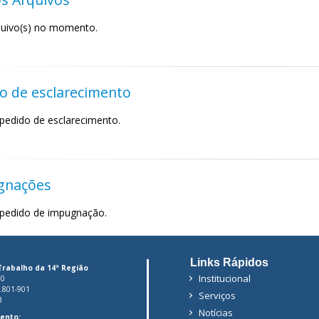
uivo(s) no momento.
o de esclarecimento
pedido de esclarecimento.
gnações
pedido de impugnação.
Links Rápidos
Trabalho da 14ª Região
Institucional
00
6.801-901
Serviços
3
Notícias
ento: