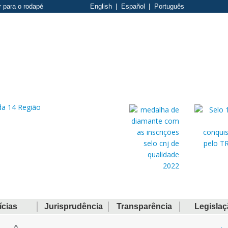
r para o rodapé
English
Español
Português
ícias
Jurisprudência
Transparência
Legisla