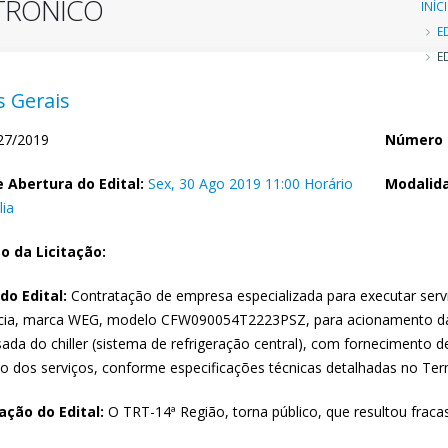
ETRÔNICO
Tr
INÍC
E
d
ED
n
 Gerais
7/2019
Número 
 Abertura do Edital:
Sex, 30 Ago 2019 11:00 Horário
Modalida
lia
o da Licitação:
do Edital:
Contratação de empresa especializada para executar serviç
cia, marca WEG, modelo CFW090054T2223PSZ, para acionamento da
ada do chiller (sistema de refrigeração central), com fornecimento 
o dos serviços, conforme especificações técnicas detalhadas no Ter
ção do Edital:
O TRT-14ª Região, torna público, que resultou fraca