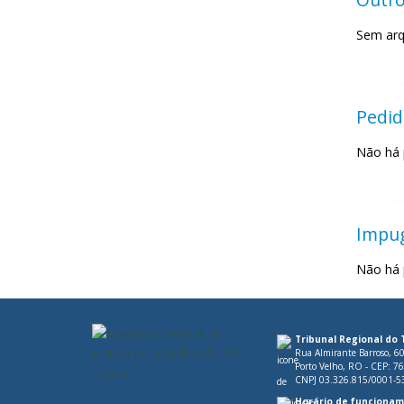
Sem arq
Pedid
Não há 
Impu
Não há 
Tribunal Regional do 
Rua Almirante Barroso, 6
Porto Velho, RO - CEP: 7
CNPJ 03.326.815/0001-5
Horário de funcionam