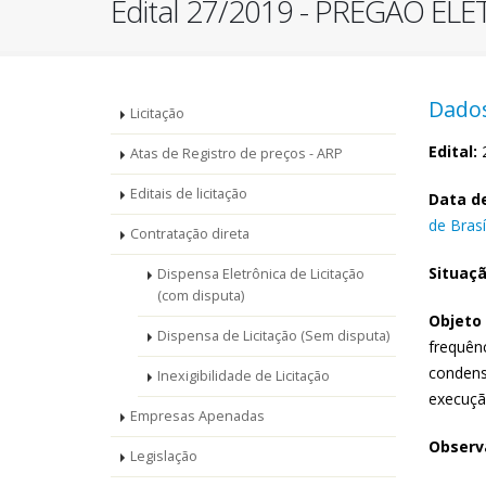
Edital 27/2019 - PREGÃO EL
Menu
Dados
Licitação
-
Edital:
2
Atas de Registro de preços - ARP
Editais de licitação
Licitações
Data de
de Brasí
Contratação direta
Situaçã
Dispensa Eletrônica de Licitação
(com disputa)
Objeto 
Dispensa de Licitação (Sem disputa)
frequên
condens
Inexigibilidade de Licitação
execuçã
Empresas Apenadas
Observa
Legislação