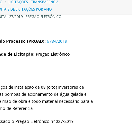
ilha
IO
LICITAÇÕES - TRANSPARÊNCIA
DITAIS DE LICITAÇÕES POR ANO
e
ITAL 27/2019 - PREGÃO ELETRÔNICO
avegação
do Processo (PROAD):
6784/2019
de de Licitação:
Pregão Eletrônico
os de instalação de 08 (oito) inversores de
s bombas de acionamento de água gelada e
de mão de obra e todo material necessário para a
mo de Referência.
ssado o Pregão Eletrônico nº 027/2019.