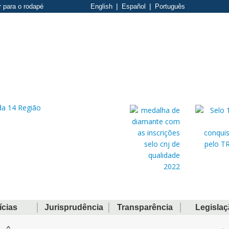
r para o rodapé
English
Español
Português
ícias
Jurisprudência
Transparência
Legisla