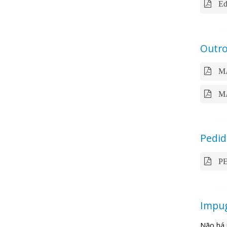
Ed
Outro
MA
MA
Pedid
PE
Impu
Não há 