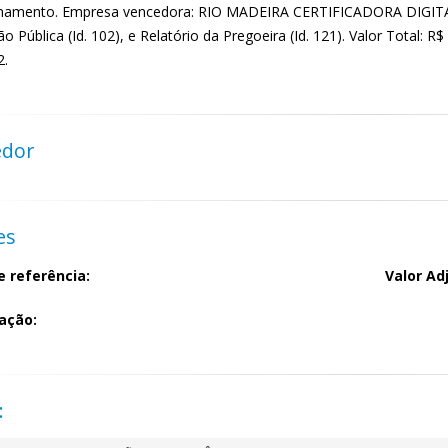
amento. Empresa vencedora: RIO MADEIRA CERTIFICADORA DIGITAL 
o Pública (Id. 102), e Relatório da Pregoeira (Id. 121). Valor Total: 
2.
edor
es
e referência:
Valor Ad
ação:
: