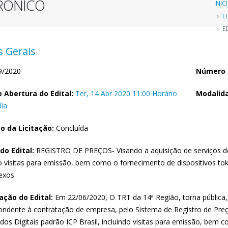
TRÔNICO
Tr
INÍC
E
d
ED
n
 Gerais
/2020
Número 
 Abertura do Edital:
Ter, 14 Abr 2020 11:00 Horário
Modalida
lia
o da Licitação:
Concluída
do Edital:
REGISTRO DE PREÇOS- Visando a aquisição de serviços de e
do visitas para emissão, bem como o fornecimento de dispositivos t
exos
ção do Edital:
Em 22/06/2020, O TRT da 14ª Região, torna públ
ondente à contratação de empresa, pelo Sistema de Registro de Preç
ados Digitais padrão ICP Brasil, incluindo visitas para emissão, bem