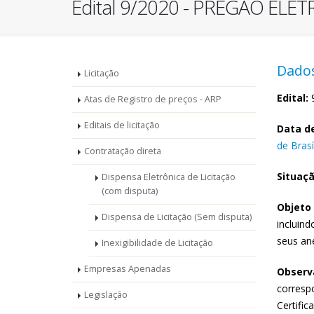
Edital 9/2020 - PREGÃO ELE
Menu
Dados
Licitação
-
Edital:
9
Atas de Registro de preços - ARP
Editais de licitação
Licitações
Data de
de Brasí
Contratação direta
Situaçã
Dispensa Eletrônica de Licitação
(com disputa)
Objeto 
Dispensa de Licitação (Sem disputa)
incluin
seus an
Inexigibilidade de Licitação
Empresas Apenadas
Observa
corresp
Legislação
Certific