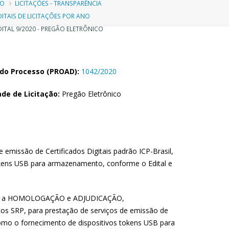
ilha
IO
LICITAÇÕES - TRANSPARÊNCIA
DITAIS DE LICITAÇÕES POR ANO
e
ITAL 9/2020 - PREGÃO ELETRÔNICO
avegação
do Processo (PROAD):
1042/2020
de de Licitação:
Pregão Eletrônico
missão de Certificados Digitais padrão ICP-Brasil,
okens USB para armazenamento, conforme o Edital e
ica, a HOMOLOGAÇÃO e ADJUDICAÇÃO,
os SRP, para prestação de serviços de emissão de
 como o fornecimento de dispositivos tokens USB para