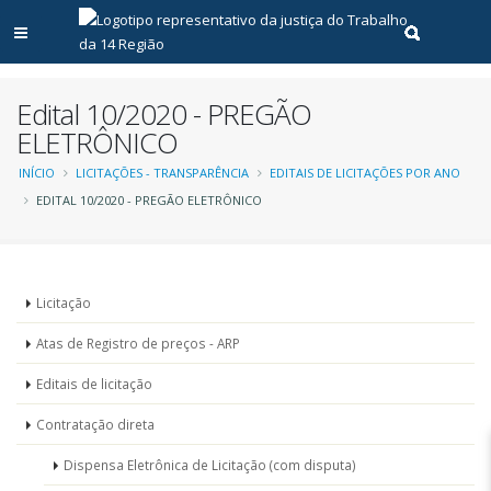
Abrir menu principal
Realizar pe
Edital 10/2020 - PREGÃO
ELETRÔNICO
Trilha
INÍCIO
LICITAÇÕES - TRANSPARÊNCIA
EDITAIS DE LICITAÇÕES POR ANO
EDITAL 10/2020 - PREGÃO ELETRÔNICO
de
navegação
Menu
Licitação
-
Atas de Registro de preços - ARP
Licitações
Editais de licitação
Contratação direta
Dispensa Eletrônica de Licitação (com disputa)