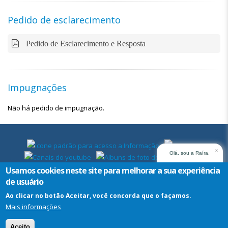
Pedido de esclarecimento
Pedido de Esclarecimento e Resposta
Impugnações
Não há pedido de impugnação.
x
Olá, sou a Raíra,
assistente virtual do
Usamos cookies neste site para melhorar a sua experiência
TRT14. Em que posso
de usuário
ajudar?
Ao clicar no botão Aceitar, você concorda que o façamos.
Mais informações
Assistente
Virtual
Aceito