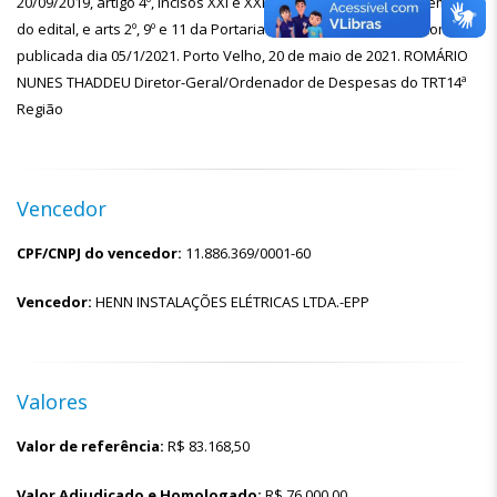
20/09/2019, artigo 4º, incisos XXI e XXII da Le 10.520/2002, c/c item 13
do edital, e arts 2º, 9º e 11 da Portaria n. 0001, de 05/01/2021, com
publicada dia 05/1/2021. Porto Velho, 20 de maio de 2021. ROMÁRIO
NUNES THADDEU Diretor-Geral/Ordenador de Despesas do TRT14ª
Região
Vencedor
CPF/CNPJ do vencedor:
11.886.369/0001-60
Vencedor:
HENN INSTALAÇÕES ELÉTRICAS LTDA.-EPP
Valores
Valor de referência:
R$
83.168,50
Valor Adjudicado e Homologado:
R$
76.000,00