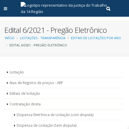
Abrir menu principal
Realizar pe
Edital 6/2021 - Pregão Eletrônico
Trilha
INÍCIO
LICITAÇÕES - TRANSPARÊNCIA
EDITAIS DE LICITAÇÕES POR ANO
EDITAL 6/2021 - PREGÃO ELETRÔNICO
de
navegação
Menu
Licitação
-
Atas de Registro de preços - ARP
Licitações
Editais de licitação
Contratação direta
Dispensa Eletrônica de Licitação (com disputa)
Dispensa de Licitação (Sem disputa)