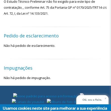
O Estudo Técnico Preliminar não foi exigido para este tipo de
contratação, , conforme Art. 75 da Portaria GP nº 0170/2025/TRT14 c/c
Art. 72, I, da Lei nº 14.133/2021.
Pedido de esclarecimento
Não há pedido de esclarecimento.
Impugnações
Não há pedido de impugnação.
x
Olá, sou a Raíra,
assistente virtual do
Usamos cookies neste site para melhorar a sua experiência
TRT14. Em que posso