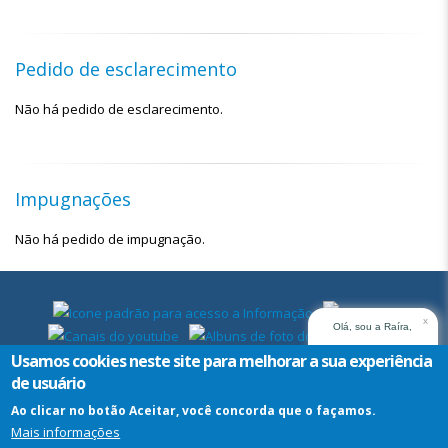
Pedido de esclarecimento
Não há pedido de esclarecimento.
Impugnações
Não há pedido de impugnação.
x
Olá, sou a Raíra,
assistente virtual do
Usamos cookies neste site para melhorar a sua experiência
TRT14. Em que posso
de usuário
ajudar?
Ao clicar no botão Aceitar, você concorda que o façamos.
Mais informações
Assistente