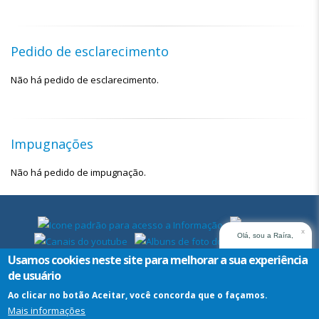
Pedido de esclarecimento
Não há pedido de esclarecimento.
Impugnações
Não há pedido de impugnação.
x
Olá, sou a Raíra,
assistente virtual do
Usamos cookies neste site para melhorar a sua experiência
TRT14. Em que posso
de usuário
ajudar?
Ao clicar no botão Aceitar, você concorda que o façamos.
Mais informações