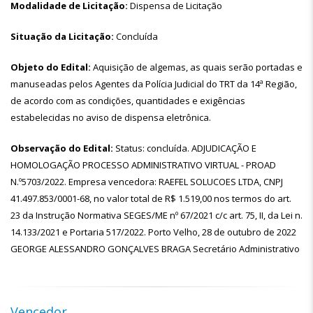
Modalidade de Licitação:
Dispensa de Licitação
Situação da Licitação:
Concluída
Objeto do Edital:
Aquisição de algemas, as quais serão portadas e
manuseadas pelos Agentes da Polícia Judicial do TRT da 14ª Região,
de acordo com as condições, quantidades e exigências
estabelecidas no aviso de dispensa eletrônica.
Observação do Edital:
Status: concluída. ADJUDICAÇÃO E
HOMOLOGAÇÃO PROCESSO ADMINISTRATIVO VIRTUAL - PROAD
N.º5703/2022. Empresa vencedora: RAEFEL SOLUCOES LTDA, CNPJ
41.497.853/0001-68, no valor total de R$ 1.519,00 nos termos do art.
23 da Instrução Normativa SEGES/ME nº 67/2021 c/c art. 75, II, da Lei n.
14.133/2021 e Portaria 517/2022. Porto Velho, 28 de outubro de 2022
GEORGE ALESSANDRO GONÇALVES BRAGA Secretário Administrativo
Vencedor