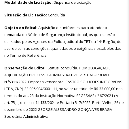
Modalidade de Licitação:
Dispensa de Licitação
Situação da Licitação:
Concluída
Objeto do Edital:
Aquisição de uniformes para atender a
demanda do Núcleo de Segurança Institucional, os quais serão
utilizados pelos Agentes da Polícia Judicial do TRT da 14ª Região, de
acordo com as condições, quantidades e exigências estabelecidas
no Termo de Referência.
Observação do Edital:
Status: concluída. HOMOLOGAÇÃO E
ADJUDICAÇÃO PROCESSO ADMINISTRATIVO VIRTUAL - PROAD
N.º5311/2022. Empresa vencedora: CASTRO SOLUCOES INTEGRADAS
LTDA, CNPJ: 33.096.904/0001-11, no valor unitário de R$ 33.000,00 nos
termos do art. 23 da Instrução Normativa SEGES/ME nº 67/2021 c/c
art. 75, II, da Lei n. 14.133/2021 e Portaria 517/2022. Porto Velho, 26 de
dezembro de 2022 GEORGE ALESSANDRO GONÇALVES BRAGA
Secretária Administrativa