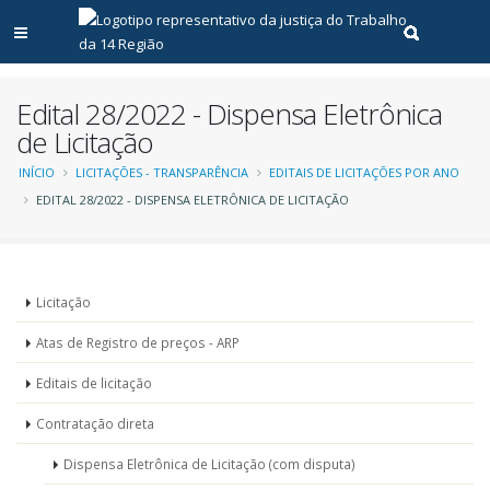
Abrir menu principal
Realizar pe
Edital 28/2022 - Dispensa Eletrônica
de Licitação
Trilha
INÍCIO
LICITAÇÕES - TRANSPARÊNCIA
EDITAIS DE LICITAÇÕES POR ANO
EDITAL 28/2022 - DISPENSA ELETRÔNICA DE LICITAÇÃO
de
navegação
Menu
Licitação
-
Atas de Registro de preços - ARP
Licitações
Editais de licitação
Contratação direta
Dispensa Eletrônica de Licitação (com disputa)