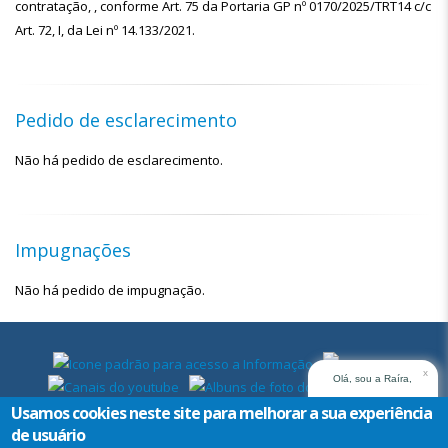
contratação, , conforme Art. 75 da Portaria GP nº 0170/2025/TRT14 c/c
Art. 72, I, da Lei nº 14.133/2021.
Pedido de esclarecimento
Não há pedido de esclarecimento.
Impugnações
Não há pedido de impugnação.
x
Olá, sou a Raíra,
assistente virtual do
Usamos cookies neste site para melhorar a sua experiência
TRT14. Em que posso
de usuário
ajudar?