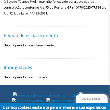
O Estudo Técnico Preliminar não foi exigido para este tipo de
contratação, , conforme Art. 75 da Portaria GP nº 0170/2025/TRT14 c/c
Art. 72, I, da Lei nº 14.133/2021.
Pedido de esclarecimento
Não há pedido de esclarecimento.
Impugnações
Não há pedido de impugnação.
x
Olá, sou a Raíra,
assistente virtual do
Usamos cookies neste site para melhorar a sua experiência
TRT14. Em que posso