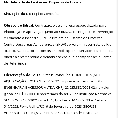
Modalidade de Licitação:
Dispensa de Licitação
Situação da Licitação:
Concluída
Objeto do Edital:
Contratação de empresa especializada para
elaboração e aprovação, junto ao CBM/AC, de Projeto de Prevenção
e Combate a Incêndio (PPCI) e Projeto de Sistema de Proteção
Contra Descargas Atmosféricas (SPDA) do Fórum Trabalhista de Rio
Branco/AC, de acordo com as especificações e serviços inseridos na
planilha orçamentária e demais anexos que acompanham o Termo
de Referência.
Observação do Edital:
Status: concluída. HOMOLOGAÇÃO E
ADJUDICAÇÃO PROAD N.º5504/2022. Empresa vencedora: BST7
ENGENHARIA E ACESSORIA LTDA, CNPJ: 22.025.889/0001-02, no valor
global de R$ 17.000,00 nos termos do art. 23 da Instrução Normativa
SEGES/ME nº 67/2021 c/c art. 75, I, da Lei n. 14.133/2021 e Portaria
517/2022. Porto Velho/RO, 9 de fevereiro de 2023 GEORGE
ALESSANDRO GONÇALVES BRAGA Secretário Administrativo