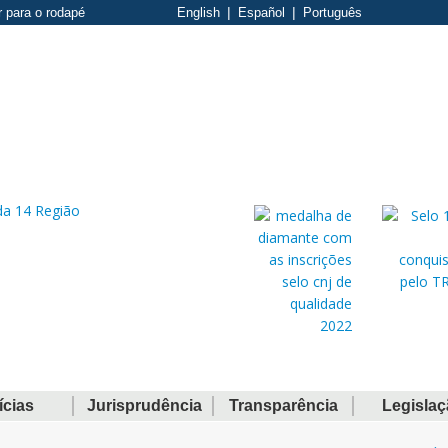
r para o rodapé
English
Español
Português
ícias
Jurisprudência
Transparência
Legisla