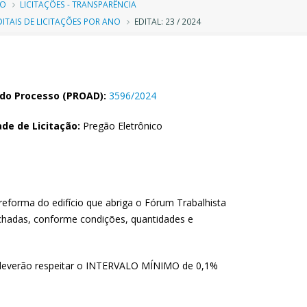
ilha
IO
LICITAÇÕES - TRANSPARÊNCIA
DITAIS DE LICITAÇÕES POR ANO
EDITAL: 23 / 2024
e
avegação
do Processo (PROAD):
3596/2024
de de Licitação:
Pregão Eletrônico
eforma do edifício que abriga o Fórum Trabalhista
achadas, conforme condições, quantidades e
 deverão respeitar o INTERVALO MÍNIMO de 0,1%