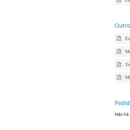
Outro
Est
Map
Ter
Min
Pedid
Não há 