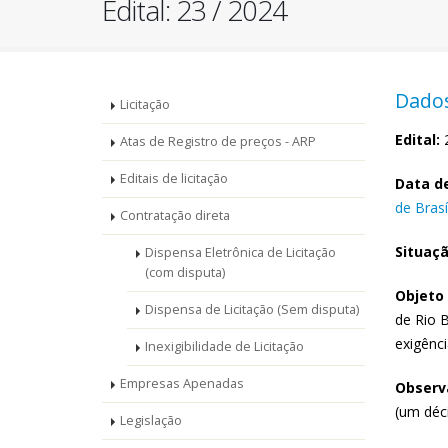
Edital: 23 / 2024
Menu
Dados
Licitação
-
Edital:
2
Atas de Registro de preços - ARP
Editais de licitação
Licitações
Data de
de Brasí
Contratação direta
Situaçã
Dispensa Eletrônica de Licitação
(com disputa)
Objeto 
Dispensa de Licitação (Sem disputa)
de Rio 
exigênci
Inexigibilidade de Licitação
Empresas Apenadas
Observa
(um déc
Legislação