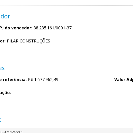
edor
PJ do vencedor:
38.235.161/0001-37
or:
PILAR CONSTRUÇÕES
es
e referência:
R$
1.677.962,49
Valor A
ação:
:
tal 23/2024