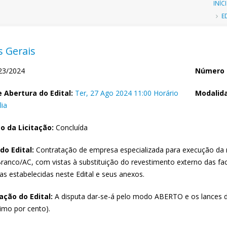
Tr
INÍC
E
d
n
 Gerais
3/2024
Número 
 Abertura do Edital:
Ter, 27 Ago 2024 11:00 Horário
Modalida
lia
o da Licitação:
Concluída
do Edital:
Contratação de empresa especializada para execução da r
Branco/AC, com vistas à substituição do revestimento externo das f
as estabelecidas neste Edital e seus anexos.
ção do Edital:
A disputa dar-se-á pelo modo ABERTO e os lances
imo por cento).