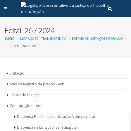
Abrir menu principal
Realizar pe
Edital: 26 / 2024
Trilha
INÍCIO
LICITAÇÕES - TRANSPARÊNCIA
EDITAIS DE LICITAÇÕES POR ANO
EDITAL: 26 / 2024
de
navegação
Menu
Licitação
-
Atas de Registro de preços - ARP
Licitações
Editais de licitação
Contratação direta
Dispensa Eletrônica de Licitação (com disputa)
Dispensa de Licitação (Sem disputa)