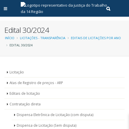
Abrir menu principal
Realizar pe
Edital 30/2024
Trilha
INÍCIO
LICITAÇÕES - TRANSPARÊNCIA
EDITAIS DE LICITAÇÕES POR ANO
EDITAL 30/2024
de
navegação
Menu
Licitação
-
Atas de Registro de preços - ARP
Licitações
Editais de licitação
Contratação direta
Dispensa Eletrônica de Licitação (com disputa)
Dispensa de Licitação (Sem disputa)