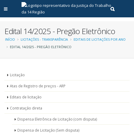
Abrir menu principal
Realizar pe
Edital 14/2025 - Pregão Eletrônico
Trilha
INÍCIO
LICITAÇÕES - TRANSPARÊNCIA
EDITAIS DE LICITAÇÕES POR ANO
EDITAL 14/2025 - PREGÃO ELETRÔNICO
de
navegação
Menu
Licitação
-
Atas de Registro de preços - ARP
Licitações
Editais de licitação
Contratação direta
Dispensa Eletrônica de Licitação (com disputa)
Dispensa de Licitação (Sem disputa)