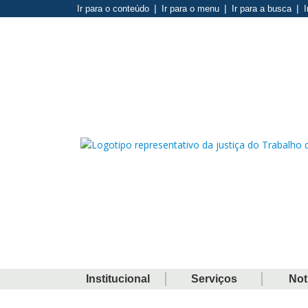
Ir para o conteúdo
Ir para o menu
Ir para a busca
I
Institucional
Serviços
Not