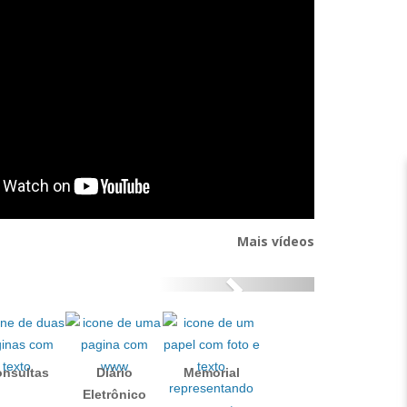
Mais vídeos
Ṕróximo
nsultas
Diário
Memorial
Eletrônico