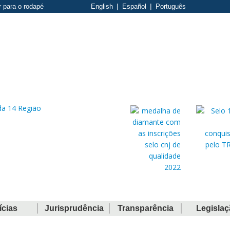
r para o rodapé
English
Español
Português
ícias
Jurisprudência
Transparência
Legisla