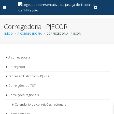
Abrir menu principal
Realizar pe
Corregedoria - PJECOR
Trilha
INÍCIO
A CORREGEDORIA
CORREGEDORIA - PJECOR
de
navegação
Unidades
A corregedoria
-
Corregedor
Corregedoria
Processo Eletrônico - PJECOR
Correições do TST
Correições regionais
Calendário de correições regionais
Circunscrições