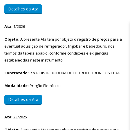
Detalhes da Ata
Ata:
1/2026
Objeto:
A presente Ata tem por objeto o registro de preços para a
eventual aquisição de refrigerador, frigobar e bebedouro, nos
termos da tabela abaixo, conforme condições e exigências
estabelecidas neste instrumento.
Contratado:
R & R DISTRIBUIDORA DE ELETROELETRONICOS LTDA
Modalidade:
Pregão Eletrônico
Detalhes da Ata
Ata:
23/2025
Objeto:
A presente Ata tem por objeto o registro de preços para