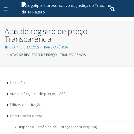
Abrir menu principal
Realizar pe
Atas de registro de preço -
Transparência
Trilha
INÍCIO
LICITAÇÕES - TRANSPARÊNCIA
ATAS DE REGISTRO DE PREÇO - TRANSPARÊNCIA
de
navegação
Menu
Licitação
-
Atas de Registro de preços - ARP
Licitações
Editais de licitação
Contratação direta
Dispensa Eletrônica de Licitação (com disputa)