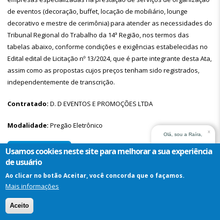
de eventos (decoração, buffet, locação de mobiliário, lounge
decorativo e mestre de cerimônia) para atender as necessidades do
Tribunal Regional do Trabalho da 14ª Região, nos termos das
tabelas abaixo, conforme condições e exigências estabelecidas no
Edital edital de Licitação nº 13/2024, que é parte integrante desta Ata,
assim como as propostas cujos preços tenham sido registrados,
independentemente de transcrição.
Contratado:
D. D EVENTOS E PROMOÇÕES LTDA
Modalidade:
Pregão Eletrônico
x
Olá, sou a Raíra,
assistente virtual do
Detalhes da Ata
Usamos cookies neste site para melhorar a sua experiência
TRT14. Em que posso
de usuário
ajudar?
Ao clicar no botão Aceitar, você concorda que o façamos.
Ata:
18/2024
Mais informações
Assistente
Objeto:
A presente Ata tem por objeto o registro de preços para a
Virtual
Aceito
eventual contratação de serviços, por meio de registro de preços, de
-