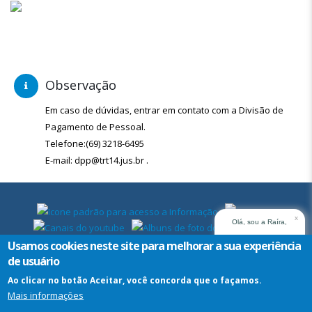
Observação
Em caso de dúvidas, entrar em contato com a Divisão de
Pagamento de Pessoal.
Telefone:(69) 3218-6495
E-mail: dpp@trt14.jus.br .
x
Olá, sou a Raíra,
assistente virtual do
Usamos cookies neste site para melhorar a sua experiência
TRT14. Em que posso
de usuário
ajudar?
Ao clicar no botão Aceitar, você concorda que o façamos.
Mais informações
Assistente