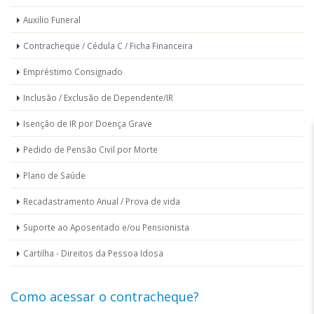
aposentados
Auxilio Funeral
e
Contracheque / Cédula C / Ficha Financeira
Empréstimo Consignado
pensionistas
Inclusão / Exclusão de Dependente/IR
Isenção de IR por Doença Grave
Pedido de Pensão Civil por Morte
Plano de Saúde
Recadastramento Anual / Prova de vida
Suporte ao Aposentado e/ou Pensionista
Cartilha - Direitos da Pessoa Idosa
Como acessar o contracheque?