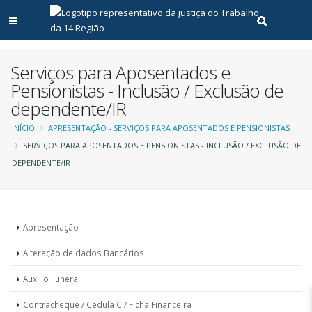
Abrir menu principal
Realizar pe
Serviços para Aposentados e
Pensionistas - Inclusão / Exclusão de
dependente/IR
Trilha
INÍCIO
APRESENTAÇÃO - SERVIÇOS PARA APOSENTADOS E PENSIONISTAS
SERVIÇOS PARA APOSENTADOS E PENSIONISTAS - INCLUSÃO / EXCLUSÃO DE
de
DEPENDENTE/IR
navegação
Serviços
Apresentação
para
Alteração de dados Bancários
aposentados
Auxilio Funeral
e
Contracheque / Cédula C / Ficha Financeira